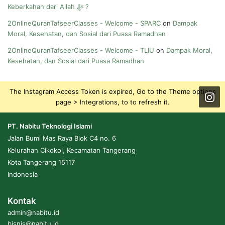
Keberkahan dari Allah ﷻ ?
2OnlineQuranTafseerClasses - Welcome - SPARC
on
Dampak
Moral, Kesehatan, dan Sosial dari Puasa Ramadhan
2OnlineQuranTafseerClasses - Welcome - TLIU
on
Dampak Moral,
Kesehatan, dan Sosial dari Puasa Ramadhan
The Instagram Access Token is expired, Go to the Theme options
page > Integrations, to to refresh it.
PT. Nabitu Teknologi Islami
Jalan Bumi Mas Raya Blok C4 no. 6
Kelurahan Cikokol, Kecamatan Tangerang
Kota Tangerang 15117
Indonesia
Kontak
admin@nabitu.id
bisnis@nabitu.id