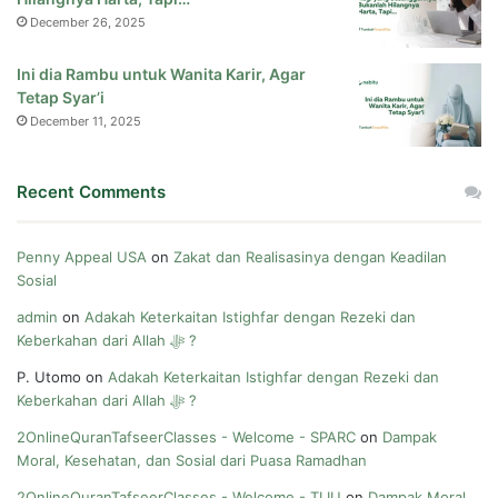
December 26, 2025
Ini dia Rambu untuk Wanita Karir, Agar
Tetap Syar’i
December 11, 2025
Recent Comments
Penny Appeal USA
on
Zakat dan Realisasinya dengan Keadilan
Sosial
admin
on
Adakah Keterkaitan Istighfar dengan Rezeki dan
Keberkahan dari Allah ﷻ ?
P. Utomo
on
Adakah Keterkaitan Istighfar dengan Rezeki dan
Keberkahan dari Allah ﷻ ?
2OnlineQuranTafseerClasses - Welcome - SPARC
on
Dampak
Moral, Kesehatan, dan Sosial dari Puasa Ramadhan
2OnlineQuranTafseerClasses - Welcome - TLIU
on
Dampak Moral,