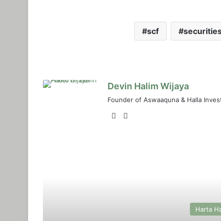
scf
securitie
Devin Halim Wijaya
Founder of Aswaaquna & Halla Inves
LinkedIn
Instagram
R
Harta H