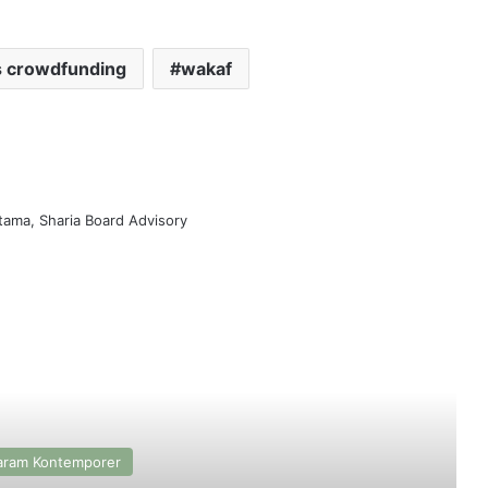
s crowdfunding
wakaf
tama, Sharia Board Advisory
ead Next
aram Kontemporer