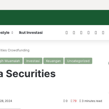
Facebook
X
LinkedIn
YouTube
WordP
In
estyle
Ikut Investasi
ities Crowdfunding
qih Muamalah
Investasi
Keuangan
Uncategorized
 Securities
 28, 2024
0
79
3 minutes read