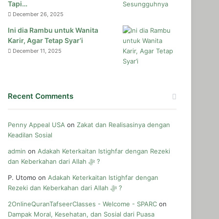
Tapi…
December 26, 2025
Ini dia Rambu untuk Wanita
Karir, Agar Tetap Syar’i
December 11, 2025
Recent Comments
Penny Appeal USA
on
Zakat dan Realisasinya dengan
Keadilan Sosial
admin
on
Adakah Keterkaitan Istighfar dengan Rezeki
dan Keberkahan dari Allah ﷻ ?
P. Utomo
on
Adakah Keterkaitan Istighfar dengan
Rezeki dan Keberkahan dari Allah ﷻ ?
2OnlineQuranTafseerClasses - Welcome - SPARC
on
Dampak Moral, Kesehatan, dan Sosial dari Puasa