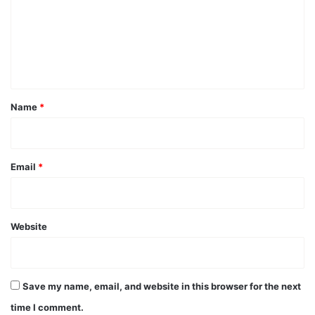
m
e
n
t
*
Name
*
Email
*
Website
Save my name, email, and website in this browser for the next
time I comment.