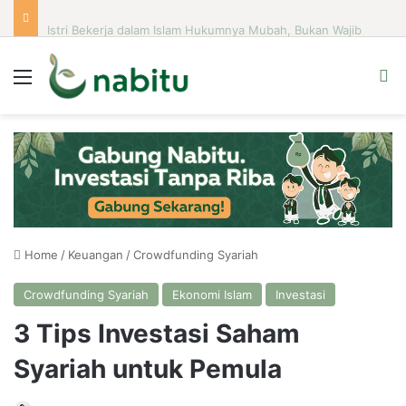
Istri Bekerja dalam Islam Hukumnya Mubah, Bukan Wajib
Menu
Se
Home
/
Keuangan
/
Crowdfunding Syariah
Crowdfunding Syariah
Ekonomi Islam
Investasi
3 Tips Investasi Saham
Syariah untuk Pemula