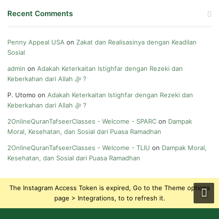
Recent Comments
Penny Appeal USA
on
Zakat dan Realisasinya dengan Keadilan
Sosial
admin
on
Adakah Keterkaitan Istighfar dengan Rezeki dan
Keberkahan dari Allah ﷻ ?
P. Utomo
on
Adakah Keterkaitan Istighfar dengan Rezeki dan
Keberkahan dari Allah ﷻ ?
2OnlineQuranTafseerClasses - Welcome - SPARC
on
Dampak
Moral, Kesehatan, dan Sosial dari Puasa Ramadhan
2OnlineQuranTafseerClasses - Welcome - TLIU
on
Dampak Moral,
Kesehatan, dan Sosial dari Puasa Ramadhan
The Instagram Access Token is expired, Go to the Theme options
page > Integrations, to to refresh it.