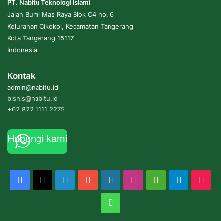
PT. Nabitu Teknologi Islami
Jalan Bumi Mas Raya Blok C4 no. 6
Kelurahan Cikokol, Kecamatan Tangerang
Kota Tangerang 15117
Indonesia
Kontak
admin@nabitu.id
bisnis@nabitu.id
+62 822 1111 2275
Hubungi kami
Facebook
X
LinkedIn
YouTube
WordPress
Instagram
Medium
Telegram
Tik
WhatsApp