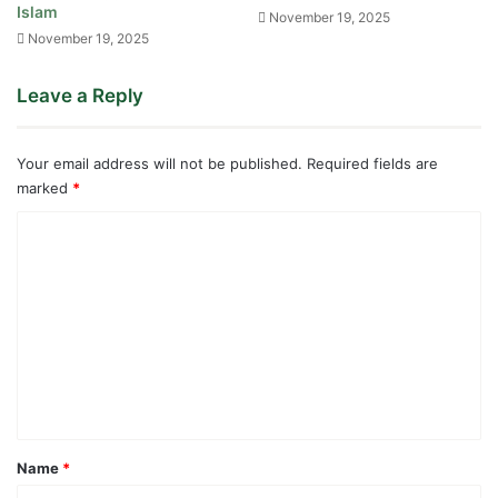
Islam
November 19, 2025
November 19, 2025
Leave a Reply
Your email address will not be published.
Required fields are
marked
*
C
o
m
m
e
n
t
*
Name
*