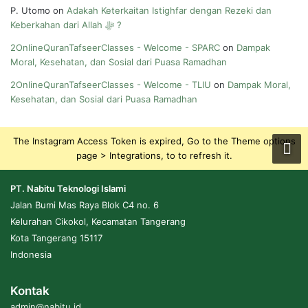
P. Utomo
on
Adakah Keterkaitan Istighfar dengan Rezeki dan
Keberkahan dari Allah ﷻ ?
2OnlineQuranTafseerClasses - Welcome - SPARC
on
Dampak
Moral, Kesehatan, dan Sosial dari Puasa Ramadhan
2OnlineQuranTafseerClasses - Welcome - TLIU
on
Dampak Moral,
Kesehatan, dan Sosial dari Puasa Ramadhan
The Instagram Access Token is expired, Go to the Theme options
page > Integrations, to to refresh it.
PT. Nabitu Teknologi Islami
Jalan Bumi Mas Raya Blok C4 no. 6
Kelurahan Cikokol, Kecamatan Tangerang
Kota Tangerang 15117
Indonesia
Kontak
admin@nabitu.id