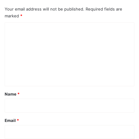
Your email address will not be published.
Required fields are
marked
*
C
o
m
m
e
n
t
*
Name
*
Email
*