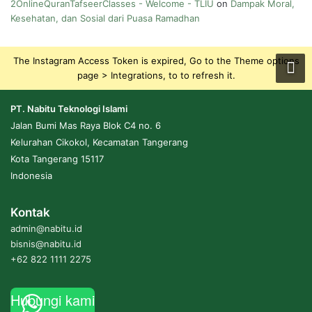
2OnlineQuranTafseerClasses - Welcome - TLIU
on
Dampak Moral,
Kesehatan, dan Sosial dari Puasa Ramadhan
The Instagram Access Token is expired, Go to the Theme options
page > Integrations, to to refresh it.
PT. Nabitu Teknologi Islami
Jalan Bumi Mas Raya Blok C4 no. 6
Kelurahan Cikokol, Kecamatan Tangerang
Kota Tangerang 15117
Indonesia
Kontak
admin@nabitu.id
bisnis@nabitu.id
+62 822 1111 2275
Hubungi kami