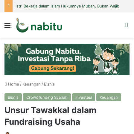
Istri Bekerja dalam Islam Hukumnya Mubah, Bukan Wajib
Menu
Se
Home
/
Keuangan
/
Bisnis
Bisnis
Crowdfunding Syariah
Investasi
Keuangan
Unsur Tawakkal dalam
Fundraising Usaha